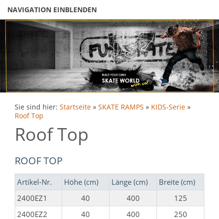
NAVIGATION EINBLENDEN
Sie sind hier:
Startseite
»
SKATE RAMPS
»
KIDS-Serie
»
Roof Top
Roof Top
ROOF TOP
Artikel-Nr.
Höhe (cm)
Länge (cm)
Breite (cm)
2400EZ1
40
400
125
2400EZ2
40
400
250